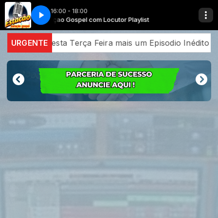
16:00 - 18:00
Estaçao Gospel com Locutor Playlist
BREAK-COMERCIAL-2
Estaçao Gospel com Locu
BREAK-COMERCIAL-2
a mais um Episodio Inédito do Podcast Shekinah ao vivo a
URGENTE