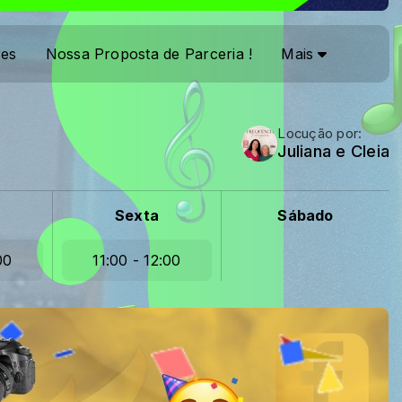
res
Nossa Proposta de Parceria !
Mais
Locução por:
Juliana e Cleia
Sexta
Sábado
00
11:00 - 12:00