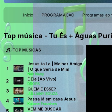
Início
PROGRAMAÇÃO
Programas ao 
Top música - Tu És + Águas Pur
TOP MÚSICAS
Jesus ta La | Melhor Amigo
1
| O que Seria de Mim
Nair Nany
É Ele (Ao Vivo)
2
DROPS
QUEM É ESSE?
3
JULLIANY SOUZA
Passa lá em casa Jesus
4
Kailane Frauches
VEM ME BUSCAR
5