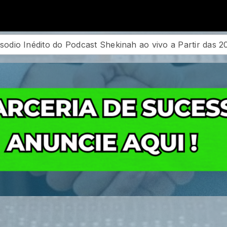
ylist
ine Martins - Oceano de Lágrimas - BaixarMusicaGospel.top
o a Partir das 20:00hs
Podcast Conexão Mesa um Tem