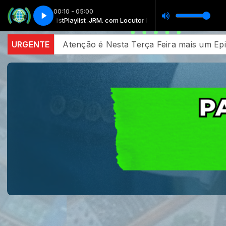
00:10 - 05:00
Elaine Martins - Oceano de Lágrimas - BaixarMusicaGospel.top
Playlist .JRM. com Locutor Playlist
Playlist .JRM. com Locutor Pla
Ela
eira mais um Episodio Inédito do Podcast Shekinah ao viv
URGENTE